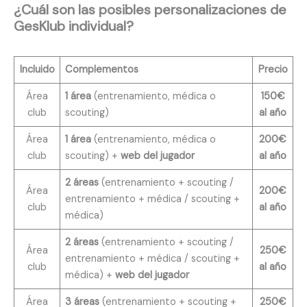
¿Cuál son las posibles personalizaciones de
GesKlub individual?
Incluido
Complementos
Precio
Área
1 área
(entrenamiento, médica o
150€
club
scouting)
al año
Área
1 área
(entrenamiento, médica o
200€
club
scouting) +
web del jugador
al año
2 áreas
(entrenamiento + scouting /
Área
200€
entrenamiento + médica / scouting +
club
al año
médica)
2 áreas
(entrenamiento + scouting /
Área
250€
entrenamiento + médica / scouting +
club
al año
médica) +
web del jugador
Área
3 áreas
(entrenamiento + scouting +
250€